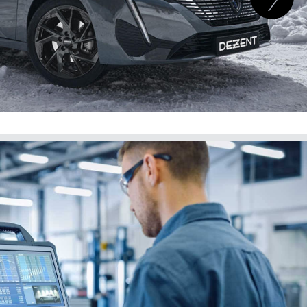
 C Van
desde 2000.09
C-VAN
5/110.00
 C Van
desde 2000.09
C-VAN
4/100.00
B Caravan
desde 1997.01
mbi
4/100.00
 B Van
desde 1996.01
-B-LFW
4/100.00
 B
desde 1993.03
-B;S93
4/100.00