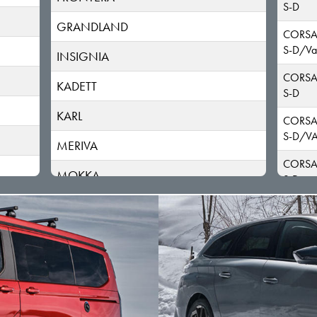
S-D
GRANDLAND
CORSA
S-D/Va
INSIGNIA
CORSA
KADETT
S-D
KARL
CORSA
S-D/V
MERIVA
CORSA
MOKKA
S-D
MONTEREY
CORSA
S-D;G
MOVANO
CORSA
SIGNUM
CORSA
TIGRA
CORSA
CORSA