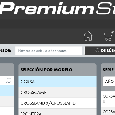
AGILA
AMPERA
ANTARA
ASTRA
CAMPO
NSOR:
DE BÚ
CASCADA
A
SELECCIÓN POR MODELO
SERI
COMBO
CORSA
CROSSCAMP
CORSA
U
CROSSLAND X/CROSSLAND
CORSA
FRONTERA