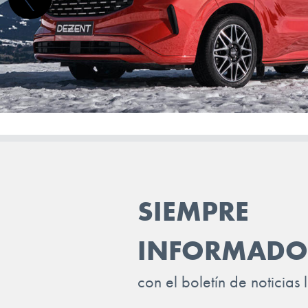
SUBARU
SUZUKI
TESLA
TOGG
TOYOTA
TRAILER
VINFAST
SIEMPRE
VOLKSWAGEN
VOLVO
INFORMADO
VOYAH
con el boletín de noticias 
XPENG