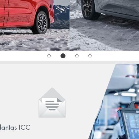
VECTRA
CORSA
Corsa-
VIVARO
CORSA
ZAFIRA
Corsa-
CORSA 
S93/Ko
CORSA
CORSA
CORSA
CORSA
llantas ICC