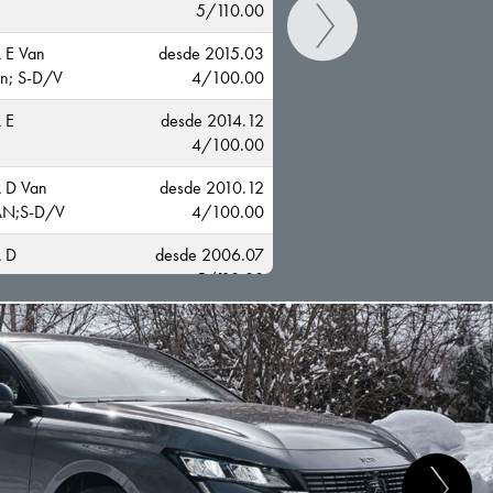
5/110.00
 E Van
desde 2015.03
n; S-D/V
4/100.00
 E
desde 2014.12
4/100.00
 D Van
desde 2010.12
AN;S-D/V
4/100.00
CAMBIAR
 D
desde 2006.07
5/110.00
 D
desde 2006.07
MIB
4/100.00
 C
desde 2000.09
-C
5/110.00
 C
desde 2000.09
-C
4/100.00