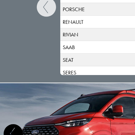
PORSCHE
RENAULT
RIVIAN
SAAB
SEAT
SERES
SKODA
SKYWELL
SMART
STREETSCOOTER