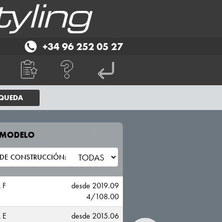
+34 96 252 05 27
SQUEDA
E MODELO
TU VEHICULO
OPEL
 F
desde 2019.09
4/108.00
 E
desde 2015.06