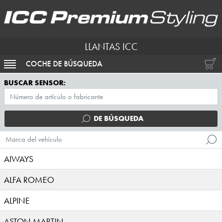
LLANTAS ICC
COCHE DE BÚSQUEDA
ACTIVAR NAVEGACIÓN
BUSCAR SENSOR:
DE BÚSQUEDA
Marca del vehículo
AIWAYS
ALFA ROMEO
ALPINE
ASTON MARTIN