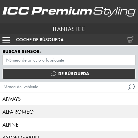
LLANTAS ICC
COCHE DE BÚSQUEDA
ACTIVAR NAVEGACIÓN
BUSCAR SENSOR:
DE BÚSQUEDA
Marca del vehículo
AIWAYS
ALFA ROMEO
ALPINE
ASTON MARTIN