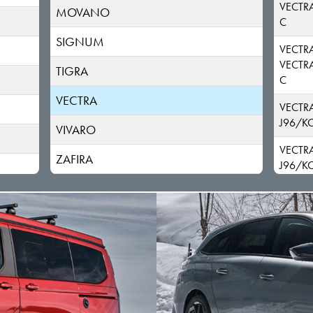
VECTRA
MOVANO
C
SIGNUM
VECTRA
VECTRA
TIGRA
C
VECTRA
VECTRA
J96/K
VIVARO
VECTRA
ZAFIRA
J96/K
VECTRA
J96
VECTRA
J96
VECTRA
J96