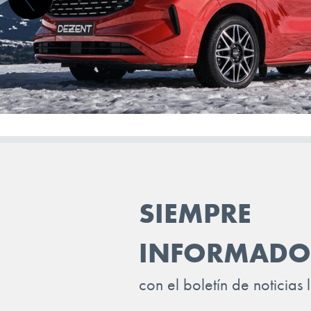
SUBARU
SUZUKI
TESLA
TOGG
TOYOTA
TRAILER
VINFAST
SIEMPRE
VOLKSWAGEN
VOLVO
INFORMADO
VOYAH
con el boletín de noticias 
XPENG