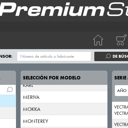
CORSA
CROSSCAMP
CROSSLAND X/CROSSLAND
FRONTERA
GRANDLAND
NSOR:
DE BÚ
INSIGNIA
KADETT
A
SELECCIÓN POR MODELO
SERI
KARL
MERIVA
VECTRA
MOKKA
VECTR
MONTEREY
VECTR