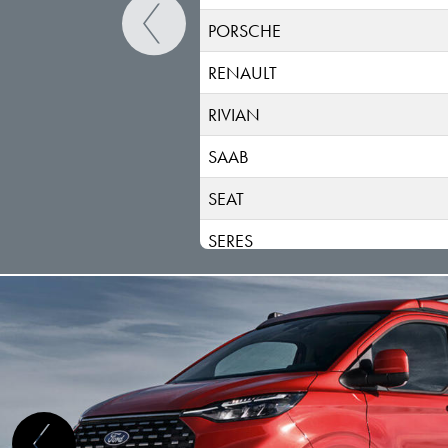
PORSCHE
RENAULT
RIVIAN
SAAB
SEAT
SERES
SKODA
SKYWELL
SMART
STREETSCOOTER