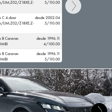
/LIM;Z02/Z18XE;Z-
5/110.00
 C 4-door
desde 2002.04
/LIM;Z02/Z18XE;Z-
5/110.00
 B Caravan
desde 1996.11
OMBI
4/100.00
 B Caravan
desde 1996.11
CAMBIAR
OMBI
5/110.00
 B
desde 1995.10
4/100.00
 B
desde 1995.10
5/110.00
 B 4-door
desde 1995.10
4/100.00