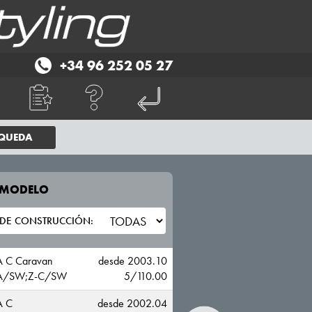
+34 96 252 05 27
SQUEDA
E MODELO
TU VEHICULO
OPEL
 C Caravan
desde 2003.10
A/SW;Z-C/SW
5/110.00
A C
desde 2002.04