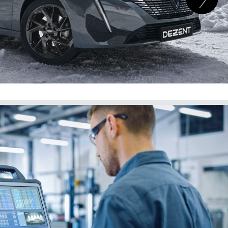
 B 4-door
desde 1995.10
5/110.00