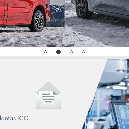
VECTRA
J96
llantas ICC