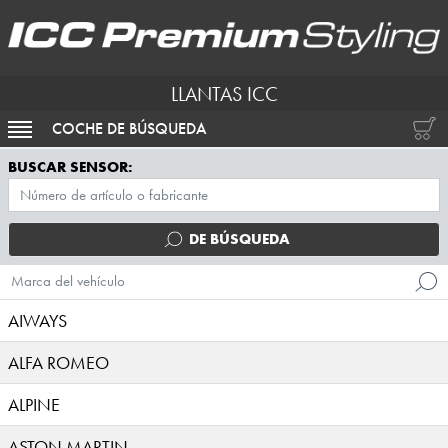
LLANTAS ICC
COCHE DE BÚSQUEDA
ACTIVAR NAVEGACIÓN
BUSCAR SENSOR:
DE BÚSQUEDA
Marca del vehículo
AIWAYS
ALFA ROMEO
ALPINE
ASTON MARTIN