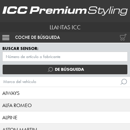
LLANTAS ICC
COCHE DE BÚSQUEDA
ACTIVAR NAVEGACIÓN
BUSCAR SENSOR:
DE BÚSQUEDA
Marca del vehículo
AIWAYS
ALFA ROMEO
ALPINE
ASTON MARTIN