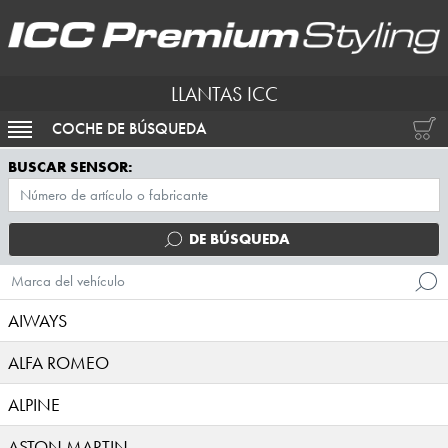
LLANTAS ICC
COCHE DE BÚSQUEDA
ACTIVAR NAVEGACIÓN
BUSCAR SENSOR:
DE BÚSQUEDA
Marca del vehículo
AIWAYS
ALFA ROMEO
ALPINE
ASTON MARTIN