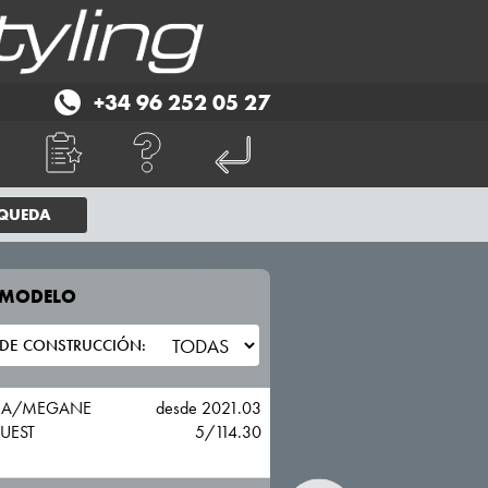
+34 96 252 05 27
SQUEDA
E MODELO
TU VEHICULO
RENAULT
NA/MEGANE
desde 2021.03
UEST
5/114.30