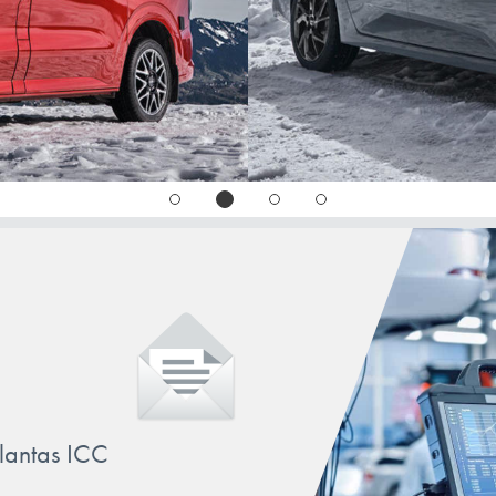
MODUS
RAFALE
RAPID
SCENIC
SYMBIOZ
TALISMAN
THALIA
TRAFIC
TWINGO
VEL SATIS
llantas ICC
WIND