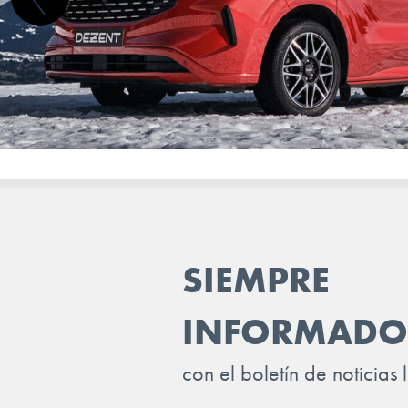
TOYOTA
TRAILER
VINFAST
VOLKSWAGEN
VOLVO
VOYAH
XPENG
SIEMPRE
ZEEKR
INFORMADO
con el boletín de noticias 