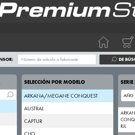
4
NSOR:
DE BÚ
5
A
SELECCIÓN POR MODELO
SERI
ALASKAN
ARKANA/MEGANE CONQUEST
AUSTRAL
ARKA
CONQ
CAPTUR
RJL
CLIO