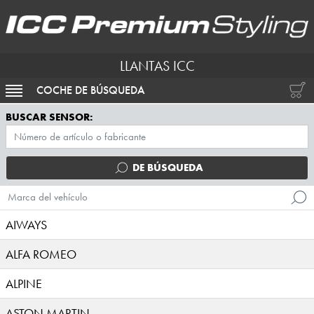
LLANTAS ICC
COCHE DE BÚSQUEDA
ACTIVAR NAVEGACIÓN
BUSCAR SENSOR:
DE BÚSQUEDA
Marca del vehículo
AIWAYS
ALFA ROMEO
ALPINE
ASTON MARTIN