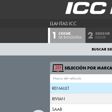
MITSUBISHI
NIO
LLANTAS ICC
NISSAN
COCHE
SENSOR
OMODA
DE BÚSQUEDA
ELEGIR
OPEL
BUSCAR SE
PEUGEOT
POLESTAR
SELECCIÓN POR MARC
Marca del vehículo
PORSCHE
RENAULT
RIVIAN
SAAB