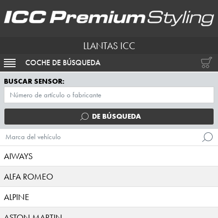
LLANTAS ICC
COCHE DE BÚSQUEDA
ACTIVAR NAVEGACIÓN
BUSCAR SENSOR:
DE BÚSQUEDA
Marca del vehículo
AIWAYS
ALFA ROMEO
ALPINE
ASTON MARTIN