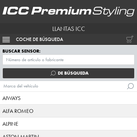
LLANTAS ICC
COCHE DE BÚSQUEDA
ACTIVAR NAVEGACIÓN
BUSCAR SENSOR:
DE BÚSQUEDA
Marca del vehículo
AIWAYS
ALFA ROMEO
ALPINE
ASTON MARTIN