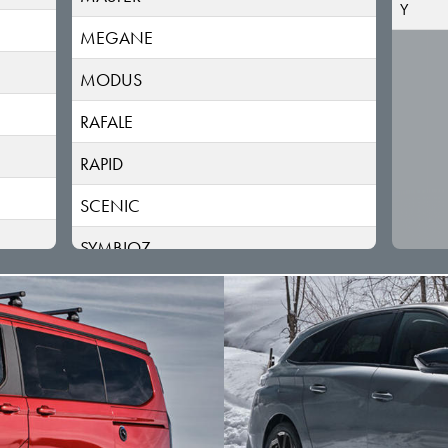
Y
MEGANE
MODUS
RAFALE
RAPID
SCENIC
SYMBIOZ
TALISMAN
THALIA
TRAFIC
TWINGO