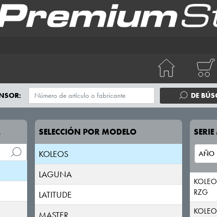
CAPTUR
CLIO
ESPACE
EXPRESS
FLUENCE
NSOR:
DE BÚ
KADJAR
A
SELECCIÓN POR MODELO
SERI
KANGOO
KOLEOS
LAGUNA
KOLEO
RZG
LATITUDE
KOLEO
MASTER