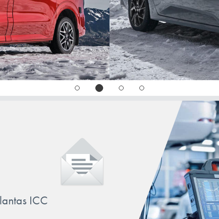
VEL SATIS
WIND
ZOE
llantas ICC