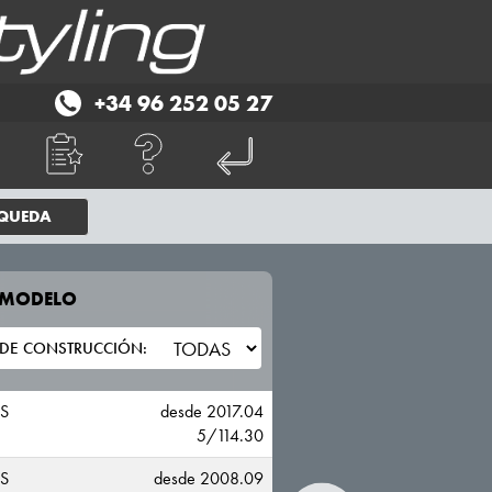
+34 96 252 05 27
SQUEDA
E MODELO
TU VEHICULO
RENAULT
S
desde 2017.04
5/114.30
S
desde 2008.09