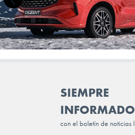
TOYOTA
TRAILER
VINFAST
VOLKSWAGEN
VOLVO
VOYAH
XPENG
SIEMPRE
ZEEKR
INFORMADO
con el boletín de noticias 