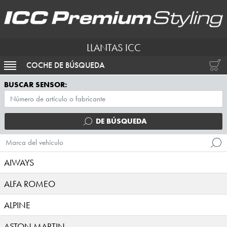
LLANTAS ICC
COCHE DE BÚSQUEDA
ACTIVAR NAVEGACIÓN
BUSCAR SENSOR:
DE BÚSQUEDA
Marca del vehículo
AIWAYS
ALFA ROMEO
ALPINE
ASTON MARTIN