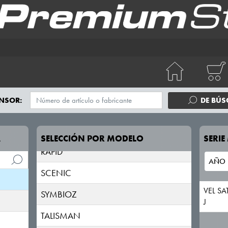
KOLEOS
LAGUNA
LATITUDE
MASTER
MEGANE
NSOR:
DE BÚ
MODUS
RAFALE
A
SELECCIÓN POR MODELO
SERI
RAPID
SCENIC
VEL SA
SYMBIOZ
J
TALISMAN