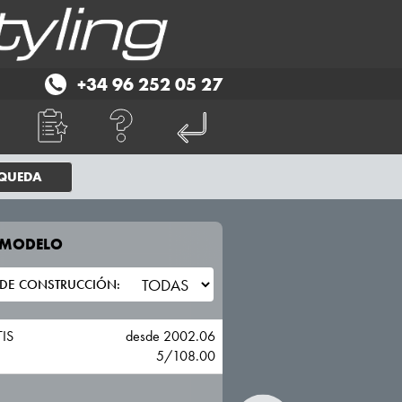
+34 96 252 05 27
SQUEDA
E MODELO
TU VEHICULO
RENAULT
TIS
desde 2002.06
5/108.00