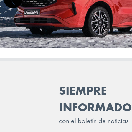
TOYOTA
TRAILER
VINFAST
VOLKSWAGEN
VOLVO
VOYAH
XPENG
SIEMPRE
ZEEKR
INFORMADO
con el boletín de noticias 