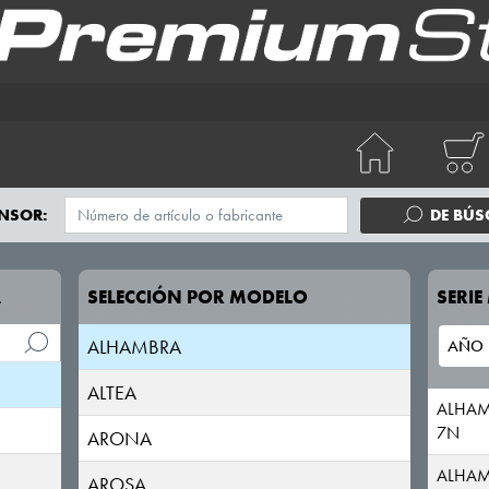
NSOR:
DE BÚ
A
SELECCIÓN POR MODELO
SERI
ALHAMBRA
ALTEA
ALHA
7N
ARONA
ALHA
AROSA