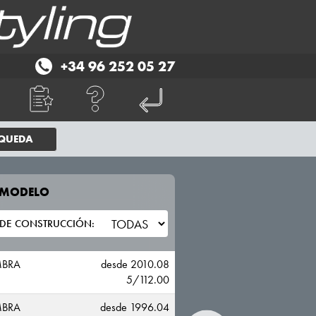
+34 96 252 05 27
SQUEDA
E MODELO
TU VEHICULO
SEAT
MBRA
desde 2010.08
5/112.00
MBRA
desde 1996.04