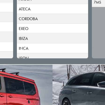
7MS
ATECA
CORDOBA
EXEO
IBIZA
INCA
LEON
MII
TARRACO
TOLEDO