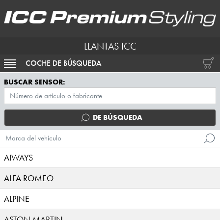
LLANTAS ICC
COCHE DE BÚSQUEDA
ACTIVAR NAVEGACIÓN
BUSCAR SENSOR:
DE BÚSQUEDA
Marca del vehículo
AIWAYS
ALFA ROMEO
ALPINE
ASTON MARTIN