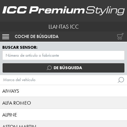
LLANTAS ICC
COCHE DE BÚSQUEDA
ACTIVAR NAVEGACIÓN
BUSCAR SENSOR:
DE BÚSQUEDA
Marca del vehículo
AIWAYS
ALFA ROMEO
ALPINE
ASTON MARTIN