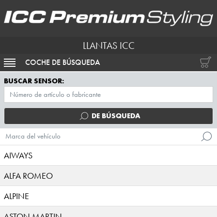
LLANTAS ICC
COCHE DE BÚSQUEDA
ACTIVAR NAVEGACIÓN
BUSCAR SENSOR:
DE BÚSQUEDA
Marca del vehículo
AIWAYS
ALFA ROMEO
ALPINE
ASTON MARTIN