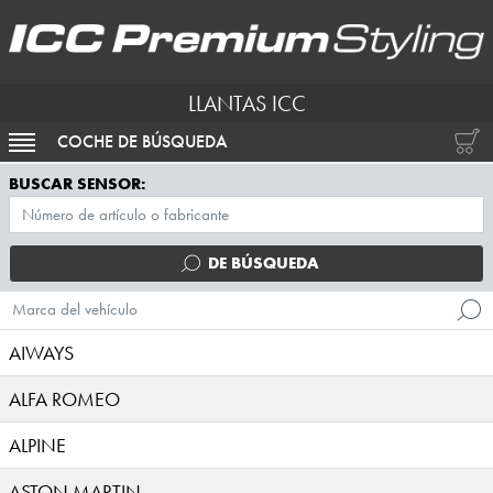
LLANTAS ICC
COCHE DE BÚSQUEDA
ACTIVAR NAVEGACIÓN
BUSCAR SENSOR:
DE BÚSQUEDA
Marca del vehículo
AIWAYS
ALFA ROMEO
ALPINE
ASTON MARTIN