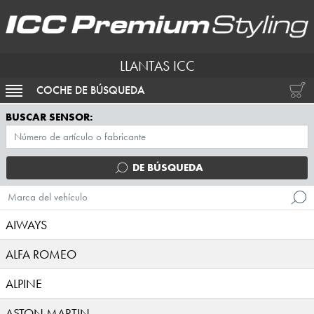
LLANTAS ICC
COCHE DE BÚSQUEDA
ACTIVAR NAVEGACIÓN
BUSCAR SENSOR:
DE BÚSQUEDA
Marca del vehículo
AIWAYS
ALFA ROMEO
ALPINE
ASTON MARTIN