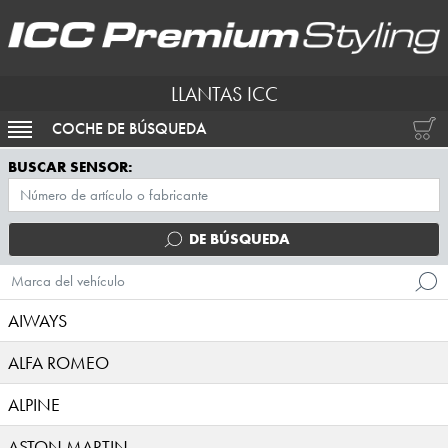
LLANTAS ICC
COCHE DE BÚSQUEDA
ACTIVAR NAVEGACIÓN
BUSCAR SENSOR:
DE BÚSQUEDA
Marca del vehículo
AIWAYS
ALFA ROMEO
ALPINE
ASTON MARTIN