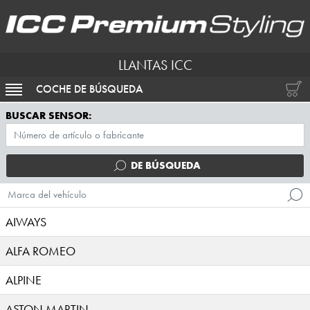
LLANTAS ICC
COCHE DE BÚSQUEDA
ACTIVAR NAVEGACIÓN
BUSCAR SENSOR:
DE BÚSQUEDA
Marca del vehículo
AIWAYS
ALFA ROMEO
ALPINE
ASTON MARTIN