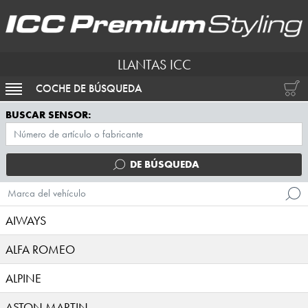
LLANTAS ICC
COCHE DE BÚSQUEDA
ACTIVAR NAVEGACIÓN
BUSCAR SENSOR:
DE BÚSQUEDA
Marca del vehículo
AIWAYS
ALFA ROMEO
ALPINE
ASTON MARTIN