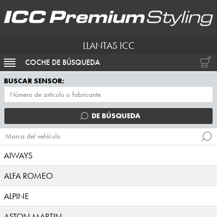
LLANTAS ICC
COCHE DE BÚSQUEDA
ACTIVAR NAVEGACIÓN
BUSCAR SENSOR:
DE BÚSQUEDA
Marca del vehículo
AIWAYS
ALFA ROMEO
ALPINE
ASTON MARTIN