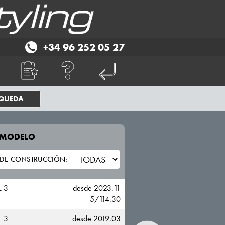
+34 96 252 05 27
SQUEDA
E MODELO
TU VEHICULO
TESLA
 3
desde 2023.11
5/114.30
 3
desde 2019.03