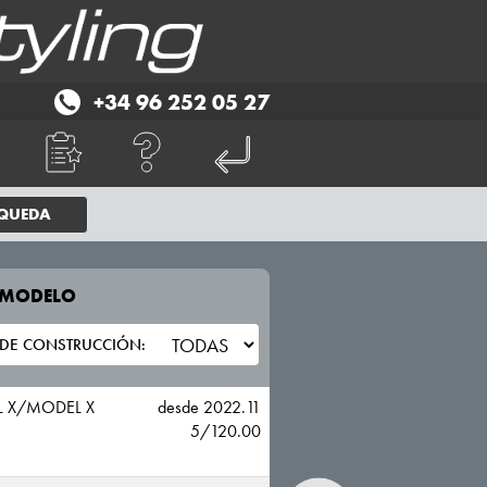
+34 96 252 05 27
SQUEDA
E MODELO
TU VEHICULO
TESLA
 X/MODEL X
desde 2022.11
5/120.00