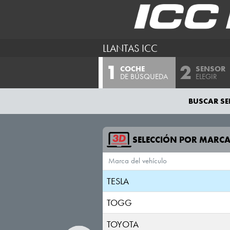
SEAT
SERES
LLANTAS ICC
SKODA
COCHE
SENSOR
SKYWELL
DE BÚSQUEDA
ELEGIR
SMART
BUSCAR SE
STREETSCOOTER
SUBARU
SELECCIÓN POR MARC
Marca del vehículo
SUZUKI
TESLA
TOGG
TOYOTA