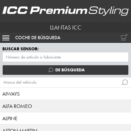
LLANTAS ICC
COCHE DE BÚSQUEDA
ACTIVAR NAVEGACIÓN
BUSCAR SENSOR:
DE BÚSQUEDA
Marca del vehículo
AIWAYS
ALFA ROMEO
ALPINE
ASTON MARTIN