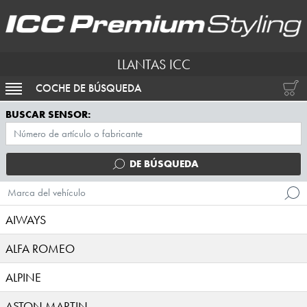
LLANTAS ICC
COCHE DE BÚSQUEDA
ACTIVAR NAVEGACIÓN
BUSCAR SENSOR:
DE BÚSQUEDA
Marca del vehículo
AIWAYS
ALFA ROMEO
ALPINE
ASTON MARTIN