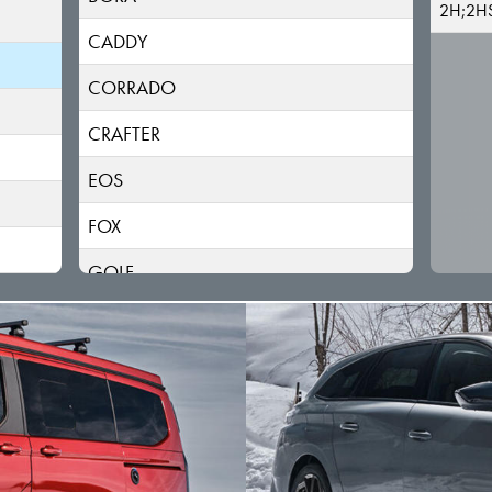
2H;2H
CADDY
CORRADO
CRAFTER
EOS
FOX
GOLF
ID.3
ID.4/ID.5
ID.7
ID.BUZZ