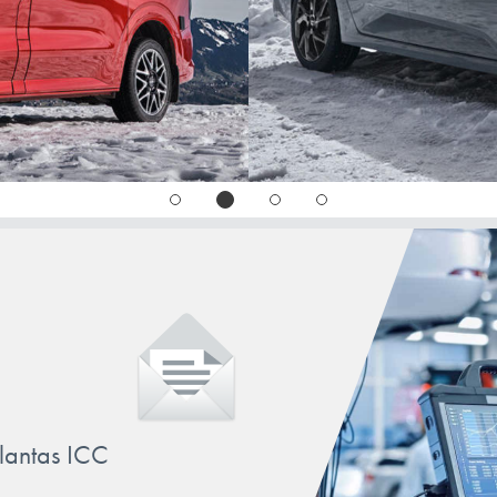
ID.POLO
JETTA
LT
LUPO
PASSAT
PHAETON
POLO
SCIROCCO
SHARAN
T-CROSS
llantas ICC
T-ROC