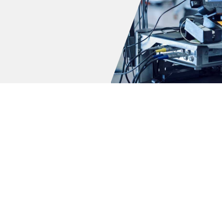
T2
T3
T4
T5/T6/T7/TRANSPORTER
TAIGO
TARO
TAYRON
TIGUAN
TOUAREG
TOURAN
UP!