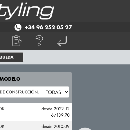
+34 96 252 05 27
SQUEDA
E MODELO
TU VEHICULO
VOLKSWAGEN
OK
desde 2022.12
6/139.70
OK
desde 2010.09