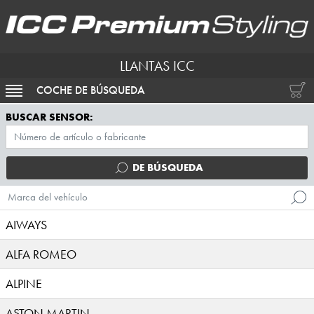
LLANTAS ICC
COCHE DE BÚSQUEDA
ACTIVAR NAVEGACIÓN
BUSCAR SENSOR:
DE BÚSQUEDA
Marca del vehículo
AIWAYS
ALFA ROMEO
ALPINE
ASTON MARTIN