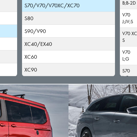
B;B-2D
S70/V70/V70XC/XC70
V70
S80
J;JV;S
S90/V90
V70 X
S
XC40/EX40
V70
XC60
L;G
XC90
S70
L;G