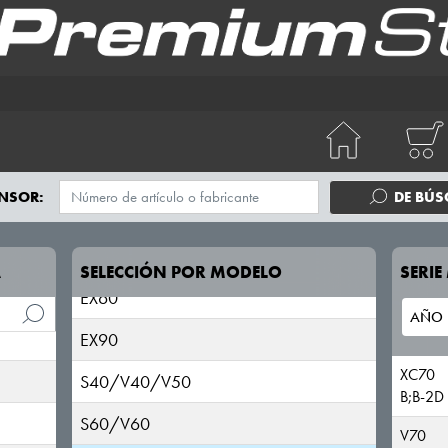
850
940/960
C30
C40/EC40
C70
NSOR:
DE BÚ
ES90
EX30
A
SELECCIÓN POR MODELO
SERI
EX60
EX90
XC70
S40/V40/V50
B;B-2D
S60/V60
V70