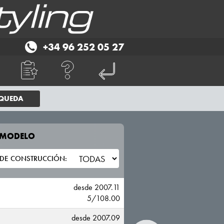
+34 96 252 05 27
SQUEDA
E MODELO
TU VEHICULO
VOLVO
desde 2007.11
5/108.00
desde 2007.09