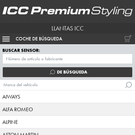
LLANTAS ICC
COCHE DE BÚSQUEDA
ACTIVAR NAVEGACIÓN
BUSCAR SENSOR:
DE BÚSQUEDA
Marca del vehículo
AIWAYS
ALFA ROMEO
ALPINE
ASTON MARTIN