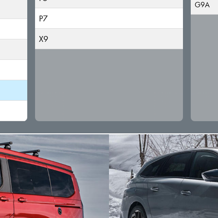
G9A
P7
X9