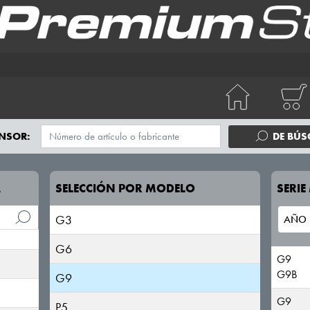
NSOR:
DE BÚ
A
SELECCIÓN POR MODELO
SERI
G3
G6
G9
G9B
G9
G9
P5