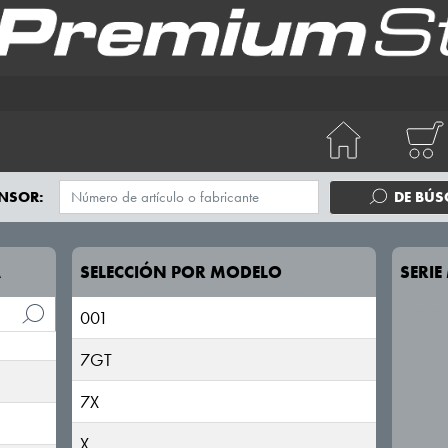
NSOR:
DE BÚ
A
SELECCIÓN POR MODELO
SERI
001
7GT
7X
X