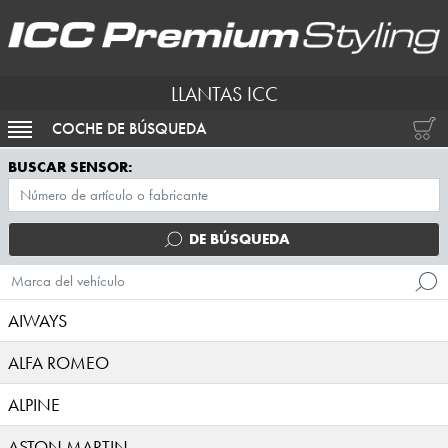
LLANTAS ICC
COCHE DE BÚSQUEDA
ACTIVAR NAVEGACIÓN
BUSCAR SENSOR:
DE BÚSQUEDA
Marca del vehículo
AIWAYS
ALFA ROMEO
ALPINE
ASTON MARTIN