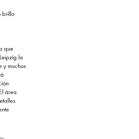
 brillo
ta que
eipzig la
e y muchos
tá
ción
El área
etalles
ente