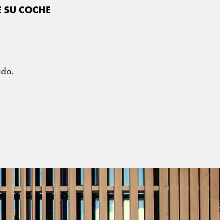
E SU COCHE
?
ado.