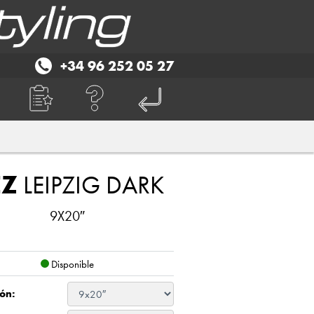
+34 96 252 05 27
EZ
LEIPZIG DARK
9X20″
Disponible
ón: