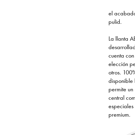
el acabado 
pulid.
La llanta A
desarrolla
cuenta con
elección p
otros. 100
disponible
permite un 
central co
especiales
premium.