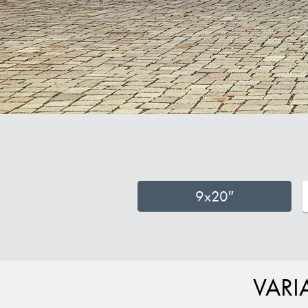
9x20″
VARI