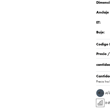
Dimensi
Anclaje
ET:
Buje:
Codigo 
Precio 
cantidad
Cantida
Precio Iva 
AÑ
IN