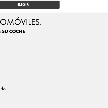
ELEGIR
TOMÓVILES.
E SU COCHE
?
ado.