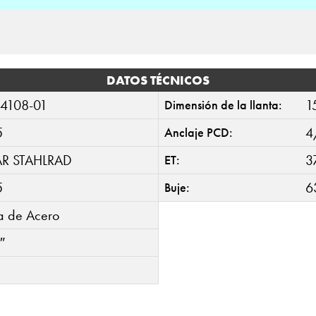
DATOS TÉCNICOS
4108-01
1
Dimensión de la llanta:
5
4
Anclaje PCD:
AR STAHLRAD
3
ET:
5
6
Buje:
ta de Acero
″