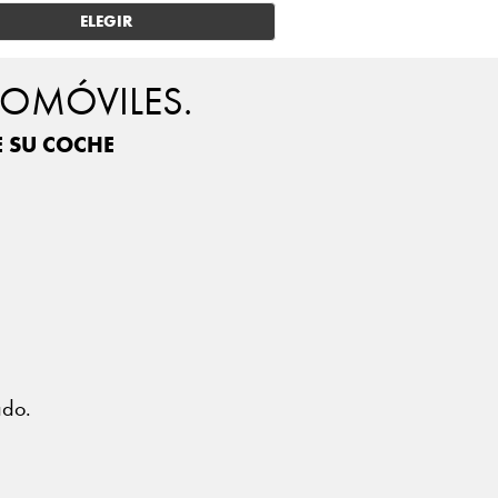
ELEGIR
TOMÓVILES.
E SU COCHE
?
ado.