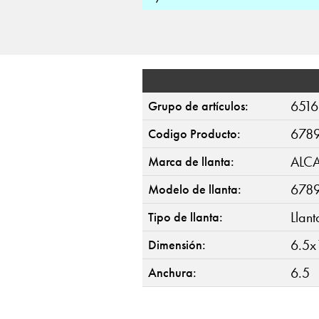
6516
Grupo de artículos:
678
Codigo Producto:
ALC
Marca de llanta:
678
Modelo de llanta:
Llan
Tipo de llanta:
6.5x
Dimensión:
6.5
Anchura: