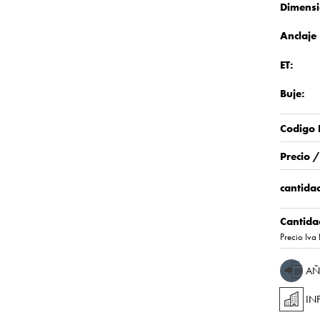
Dimensi
Anclaje
ET:
Buje:
Codigo 
Precio 
cantidad
Cantida
Precio Iva 
AÑ
IN