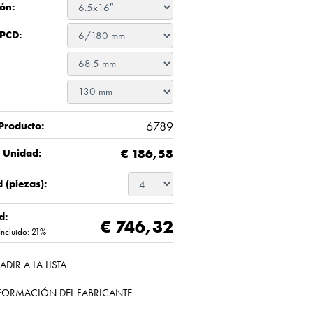
ón:
 PCD:
6789
Producto:
€
186,58
/ Unidad:
 (piezas):
d:
€ 746,32
Incluido: 21%
ADIR A LA LISTA
FORMACIÓN DEL FABRICANTE