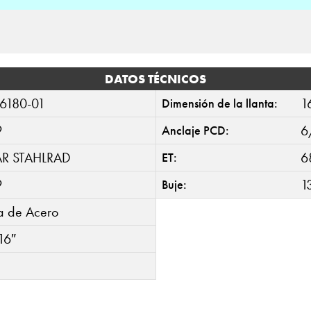
DATOS TÉCNICOS
6180-01
1
Dimensión de la llanta:
9
6
Anclaje PCD:
AR STAHLRAD
6
ET:
9
1
Buje:
ta de Acero
16″