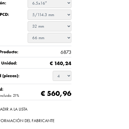
ón:
 PCD:
6873
Producto:
€
140,24
/ Unidad:
 (piezas):
d:
€ 560,96
Incluido: 21%
ADIR A LA LISTA
FORMACIÓN DEL FABRICANTE