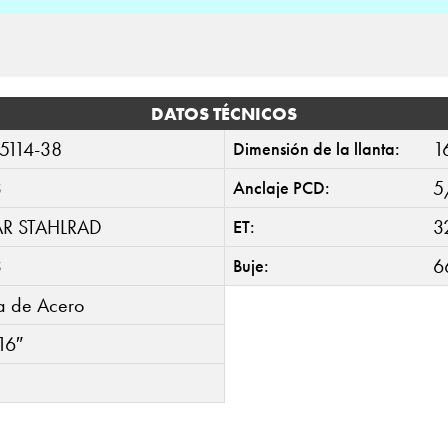
DATOS TÉCNICOS
5114-38
1
Dimensión de la llanta:
3
5
Anclaje PCD:
AR STAHLRAD
3
ET:
3
6
Buje:
ta de Acero
16″