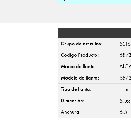
6516
Grupo de artículos:
687
Codigo Producto:
ALC
Marca de llanta:
687
Modelo de llanta:
Llan
Tipo de llanta:
6.5x
Dimensión:
6.5
Anchura: