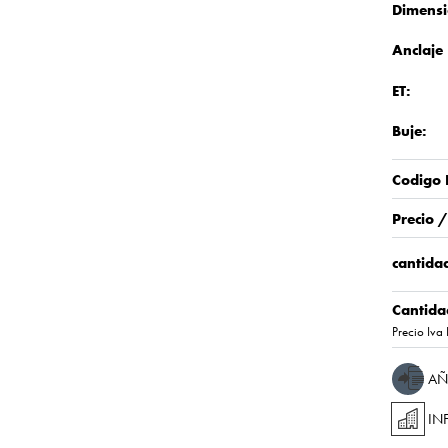
Dimensi
Anclaje
ET:
Buje:
Codigo 
Precio 
cantidad
Cantida
Precio Iva 
AÑ
IN