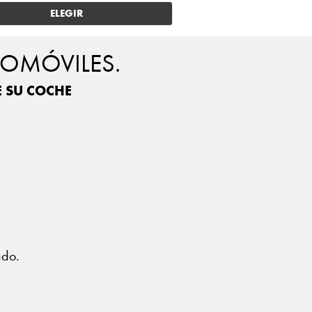
ELEGIR
TOMÓVILES.
E SU COCHE
?
ado.