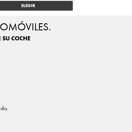
ELEGIR
TOMÓVILES.
E SU COCHE
?
ado.