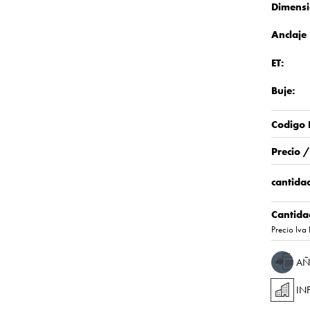
Dimensi
Anclaje
ET:
Buje:
Codigo 
Precio 
cantidad
Cantida
Precio Iva 
AÑ
IN