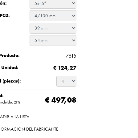
ón:
 PCD:
7615
Producto:
€
124,27
/ Unidad:
 (piezas):
d:
€ 497,08
Incluido: 21%
ADIR A LA LISTA
FORMACIÓN DEL FABRICANTE