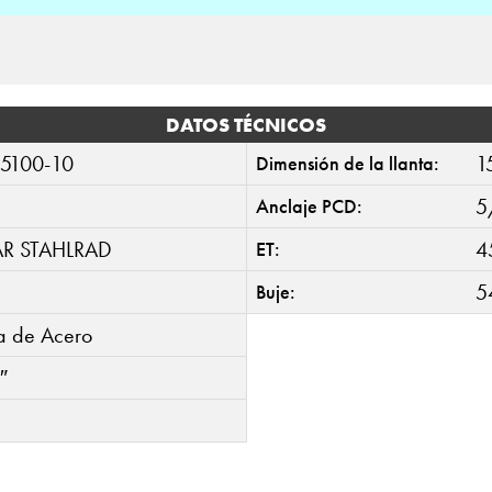
DATOS TÉCNICOS
5100-10
1
Dimensión de la llanta:
5
Anclaje PCD:
AR STAHLRAD
4
ET:
5
Buje:
ta de Acero
″