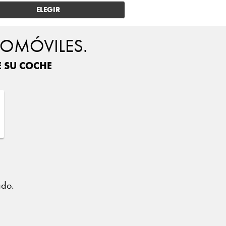
ELEGIR
TOMÓVILES.
E SU COCHE
?
ado.