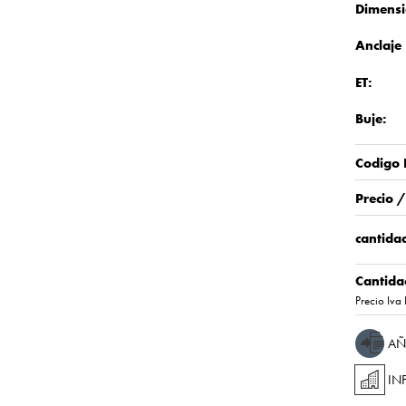
Dimensi
Anclaje
ET:
Buje:
Codigo 
Precio 
cantidad
Cantida
Precio Iva 
AÑ
IN