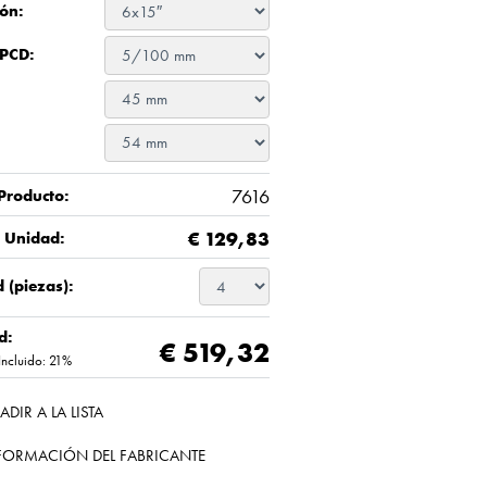
ón:
 PCD:
7616
Producto:
€
129,83
/ Unidad:
 (piezas):
d:
€ 519,32
Incluido: 21%
ADIR A LA LISTA
FORMACIÓN DEL FABRICANTE