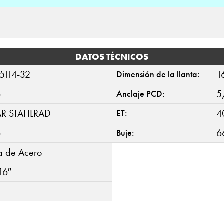
DATOS TÉCNICOS
5114-32
1
Dimensión de la llanta:
6
5
Anclaje PCD:
AR STAHLRAD
4
ET:
6
6
Buje:
ta de Acero
16″