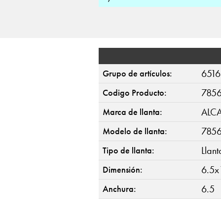
6516
Grupo de artículos:
785
Codigo Producto:
ALC
Marca de llanta:
785
Modelo de llanta:
Llan
Tipo de llanta:
6.5x
Dimensión:
6.5
Anchura: