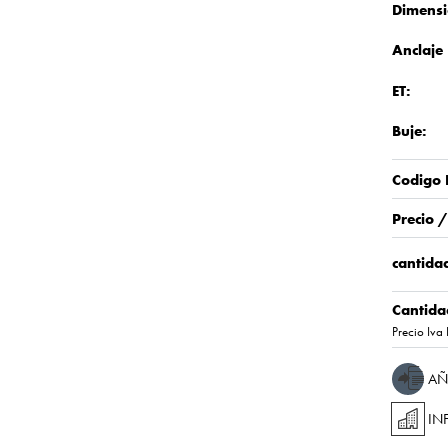
Dimensi
Anclaje
ET:
Buje:
Codigo 
Precio 
cantidad
Cantida
Precio Iva 
AÑ
IN