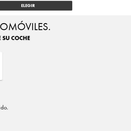
ELEGIR
TOMÓVILES.
E SU COCHE
?
ado.