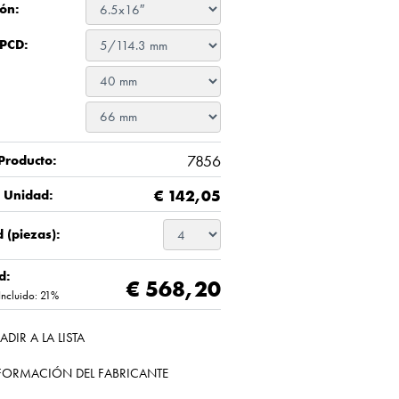
ón:
 PCD:
7856
Producto:
€
142,05
/ Unidad:
 (piezas):
d:
€ 568,20
Incluido: 21%
ADIR A LA LISTA
FORMACIÓN DEL FABRICANTE