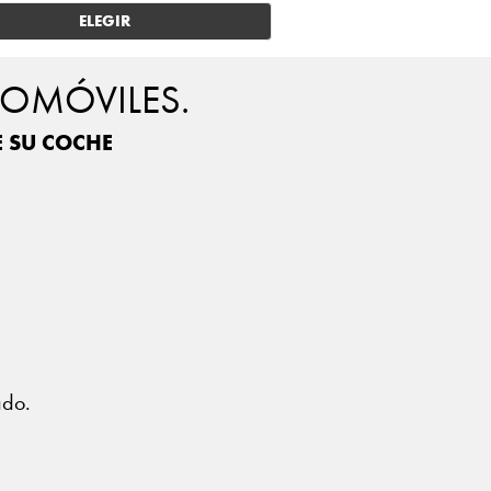
ELEGIR
TOMÓVILES.
E SU COCHE
?
ado.