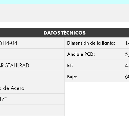
DATOS TÉCNICOS
5114-04
1
Dimensión de la llanta:
5
Anclaje PCD:
AR STAHLRAD
4
ET:
6
Buje:
ta de Acero
17″