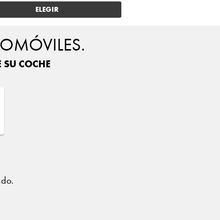
ELEGIR
TOMÓVILES.
E SU COCHE
?
ado.