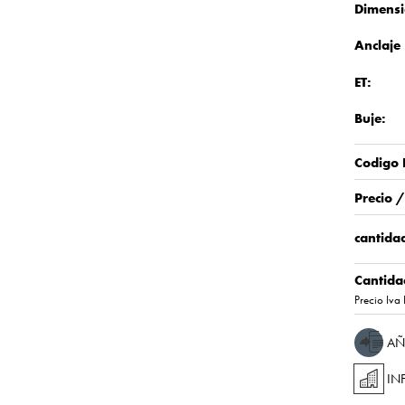
Dimensi
Anclaje
ET:
Buje:
Codigo 
Precio 
cantidad
Cantida
Precio Iva 
AÑ
IN