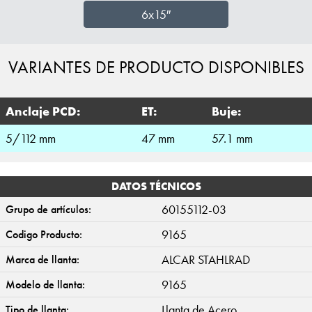
6x15″
VARIANTES DE PRODUCTO DISPONIBLES
Anclaje PCD:
ET:
Buje:
5/112 mm
47 mm
57.1 mm
DATOS TÉCNICOS
60155112-03
Grupo de artículos:
9165
Codigo Producto:
ALCAR STAHLRAD
Marca de llanta:
9165
Modelo de llanta:
Llanta de Acero
Tipo de llanta: