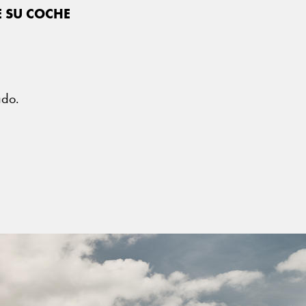
E SU COCHE
?
ado.