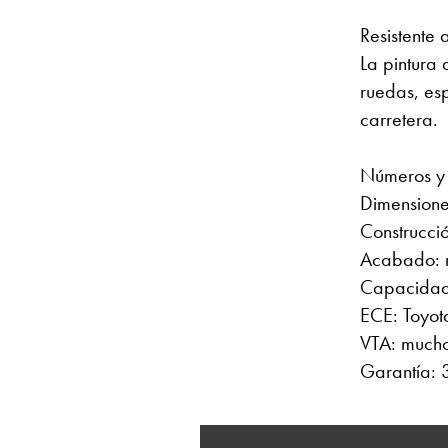
Resistente 
La pintura
ruedas, esp
carretera.
Números y 
Dimensione
Construcció
Acabado: ne
Capacidad
ECE: Toyota
VTA: mucho
Garantía: 