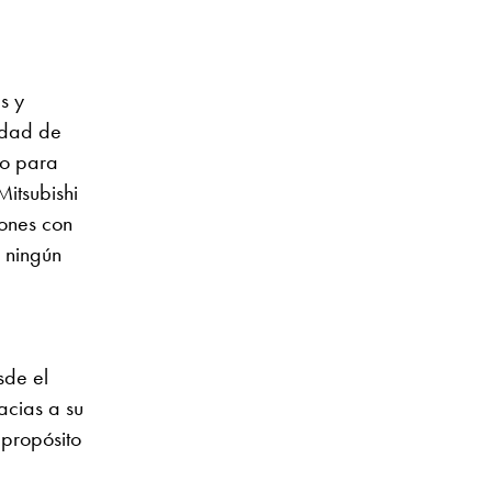
s y
idad de
ño para
itsubishi
ones con
 ningún
sde el
acias a su
 propósito