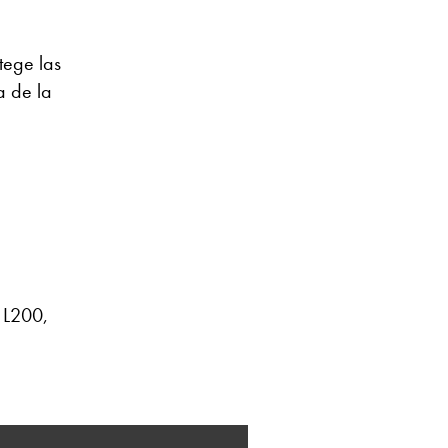
tege las
a de la
i L200,