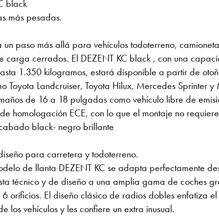
 black
as más pesadas.
un paso más allá para vehículos todoterreno, camioneta
de carga cerrados. El DEZENT KC black , con una capac
asta 1.350 kilogramos, estará disponible a partir de oto
 Toyota Landcruiser, Toyota Hilux, Mercedes Sprinter y M
maños de 16 a 18 pulgadas como vehículo libre de emisi
o de homologación ECE, con lo que el montaje no requiere
Acabado black- negro brillante
diseño para carretera y todoterreno.
odelo de llanta DEZENT KC se adapta perfectamente de
ista técnico y de diseño a una amplia gama de coches gr
6 orificios. El diseño clásico de radios dobles enfatiza el
de los vehículos y les confiere un extra inusual.