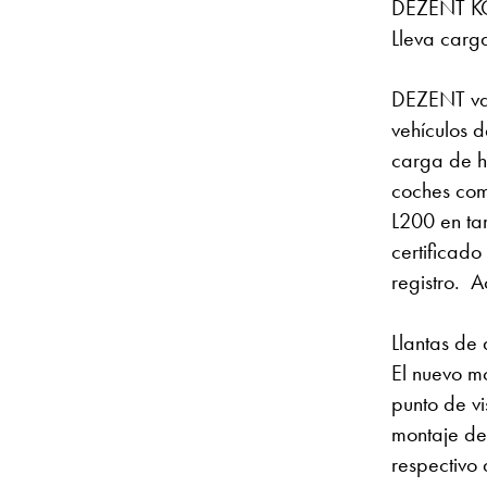
DEZENT KC
Lleva carg
DEZENT va 
vehículos 
carga de h
coches como
L200 en ta
certificad
registro. 
Llantas de 
El nuevo m
punto de v
montaje de 
respectivo 