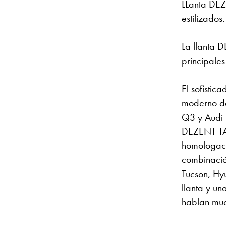
LLanta DEZ
estilizados.
La llanta D
principale
El sofistic
moderno de
Q3 y Audi 
DEZENT TA 
homologaci
combinació
Tucson, Hy
llanta y u
hablan muc