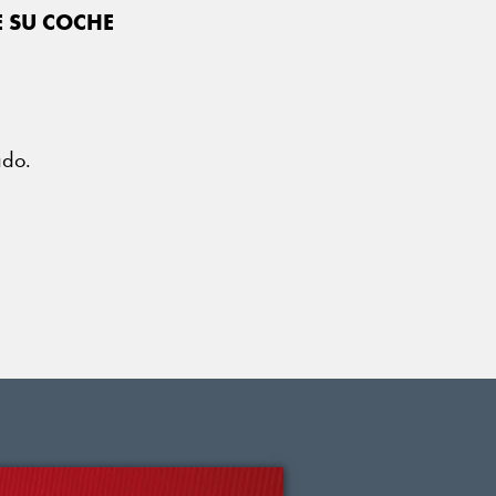
E SU COCHE
?
ado.