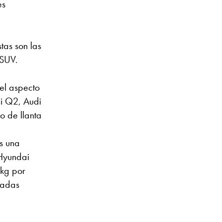
es
tas son las
 SUV.
 el aspecto
i Q2, Audi
 de llanta
s una
 Hyundai
 kg por
gadas