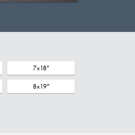
7x18″
8x19″