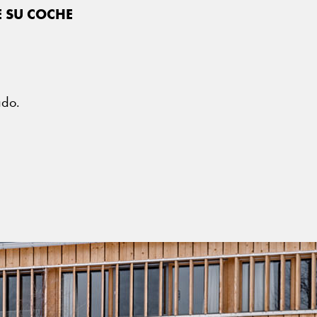
E SU COCHE
?
ado.