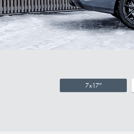
7x17″