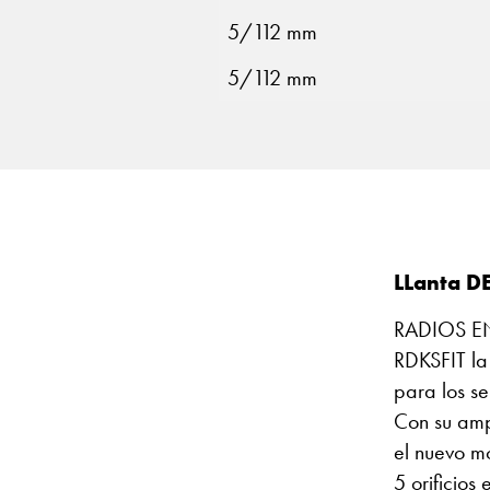
5/112 mm
5/112 mm
LLanta D
RADIOS E
RDKSFIT la
para los s
Con su amp
el nuevo m
5 orificios