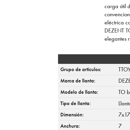
carga útil
convenciona
eléctrica 
DEZENT TO b
elegantes r
TTO
Grupo de artículos:
DEZ
Marca de llanta:
TO b
Modelo de llanta:
Llan
Tipo de llanta:
7x17
Dimensión:
7
Anchura: