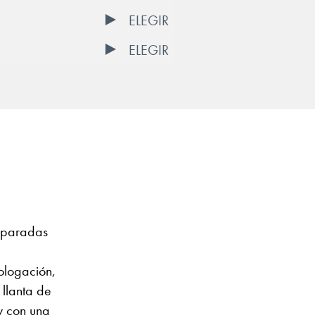
ELEGIR
ELEGIR
reparadas
ologación,
llanta de
 y con una