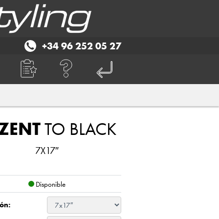
+34 96 252 05 27
ZENT
TO BLACK
7X17″
Disponible
ón: