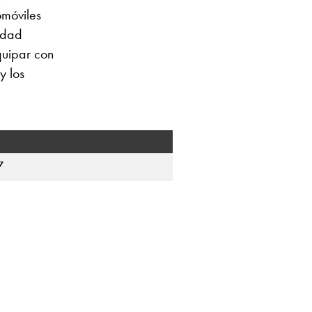
omóviles
idad
quipar con
y los
7